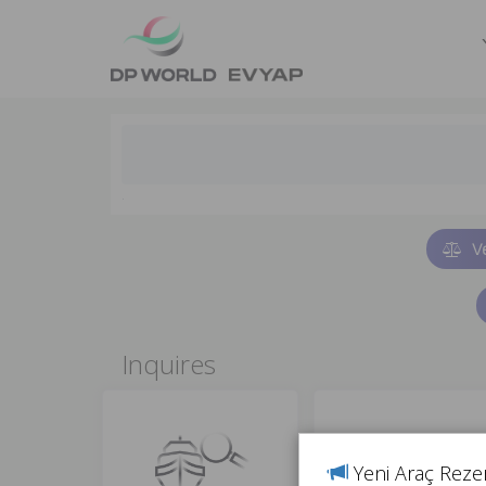
.
Ve
Inquires
Yeni Araç Reze