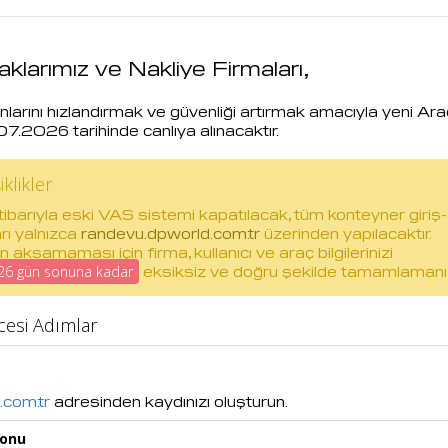
VGM Inquires
Import Weighing
Inquires
aklarımız ve Nakliye Firmaları,
larını hızlandırmak ve güvenliği artırmak amacıyla yeni
Ara
07.2026
tarihinde canlıya alınacaktır.
klikler
tibarıyla eski
VAS sistemi kapatılacak
, tüm konteyner giriş-
rı
yalnızca
randevu.dpworld.com.tr
üzerinden yapılacaktır.
aksamaması için firma, kullanıcı ve araç bilgilerinizi
eksiksiz ve doğru şekilde tamamlamanı
026 gün sonuna kadar
cesi Adımlar
.com.tr
adresinden kaydınızı oluşturun.
yonu