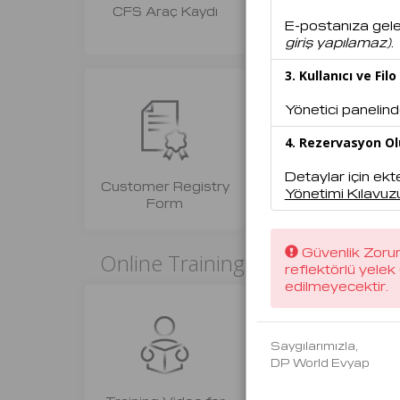
CFS Araç Kaydı
Container Service
E-postanıza gele
Request
giriş yapılamaz)
.
3. Kullanıcı ve Fil
Yönetici panelinde
4. Rezervasyon O
Detaylar için ekt
Customer Registry
Yönetimi Kılavuz
Form
Güvenlik Zorun
Online Trainings
reflektörlü yele
edilmeyecektir
.
Saygılarımızla,
DP World Evyap