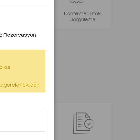
Estimated Storage
Konteyner Stok
Calculation
Sorgulama
ç Rezervasyon
çıkış
z gerekmektedir.