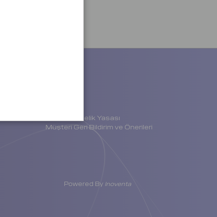
Diğer
Kariyer
Medya
Modern Kölelik Yasası
Müşteri Geri Bildirim ve Önerileri
Powered By
Inoventa