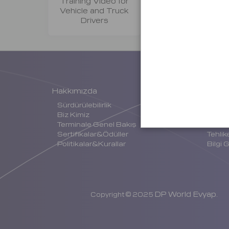
Training Video for
Visitors Training
Vehicle and Truck
Drivers
Hakkımızda
Hizmet
Sürdürülebilirlik
Liman 
Biz Kimiz
Karayo
Terminale Genel Bakış
Hizmet
Sertifikalar&Ödüller
Tehlik
Politikalar&Kurallar
Bilgi 
DP World Evyap
Copyright © 2025
.