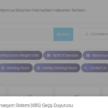
Yarımca
Müşteri Hizmetleri
Haberler
İletişim
Containe
SEARCH
rified Gross Weight VGM
Tariff Of Services
Warehouse 
Working Hours
Holiday Working Hours
Contact Us
rvasyon Sistemi (VBS) Geçiş Duyurusu