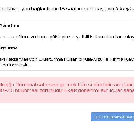
Proforma Invoice
Vehicle Appointment
n aktivasyon bağlantısını
48 saat içinde
onaylayın
(Onayl
Creation
System
o Yönetimi
n araç filonuzu toplu yükleyin ve yetkili kullanıcıları tanımlay
luşturma
eki
Rezervasyon Oluşturma Kullanıcı Kılavuzu
ile
Firma Kayıt
u
’nu inceleyin.
luluğu:
Terminal sahasına girecek tüm sürücülerin araçları
k (KKD)
bulunması zorunludur. Eksik donanımlı sürücüler sa
VBS Kullanım Kılavu