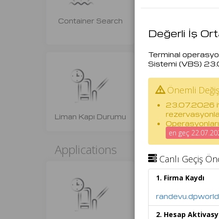
Container Search
Vessel Schedule
Değerli İş Ort
Terminal operasyon
Sistemi (VBS)
23.
Önemli Değişi
23.07.2026
i
rezervasyonla
Liman Kapı Durumu
Mühür Sorgulama
Operasyonların 
en geç 22.07.2
Applications
Canlı Geçiş Ön
1. Firma Kaydı
randevu.dpworld
2. Hesap Aktivas