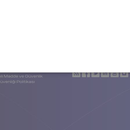
Training for CFS
Limanda Yapılacak
inspectors
Çalışmalar İçin
Zorunlu Belgeler
ler
Akıllı Ticaret
Hizmetleri
Portal Hizmetleri
lu Taşımacılığı
Kolay Rota
 Tarifleri
eli Madde ve Güvenlik
Güvenliği Politikası