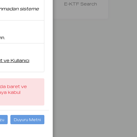
Tehlikeli Yük Bildirim
E-KTF Search
anmadan sisteme
İşlemleri
ın.
 ve Kullanıcı
nda
baret ve
haya
kabul
zu
Duyuru Metni