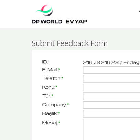
Submit Feedback Form
ID:
216.73.216.23 / Friday
E-Mail:
*
Telefon:
*
Konu:
*
Tür:
*
Company:
*
Başlık:
*
Mesaj:
*