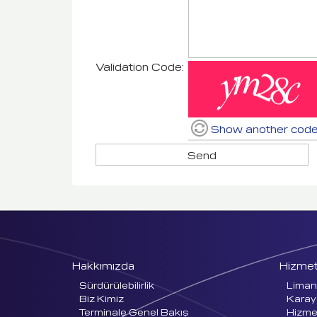
Validation Code:
Show another cod
Send
Hakkımızda
Hizmet
Sürdürülebilirlik
Liman 
Biz Kimiz
Karayo
Terminale Genel Bakış
Hizmet