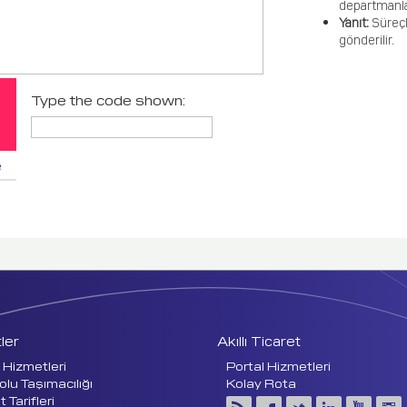
departmanlara
Yanıt:
Süreçl
gönderilir.
Type the code shown:
e
ler
Akıllı Ticaret
Hizmetleri
Portal Hizmetleri
lu Taşımacılığı
Kolay Rota
 Tarifleri