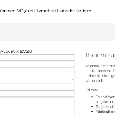
Yarımca
Müşteri Hizmetleri
Haberler
İletişim
, August 7, 2026
Bildirim S
Talebiniz sistemim
titizlikle inceleni
sizinle iletişime ge
yönlendirilir.
Adımlar
Talep Kaydı
oluşturulur.
Değerlendi
Yönlendirm